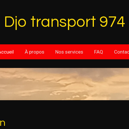
Djo transport 974
Accueil
À propos
Nos services
FAQ
Contac
on